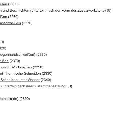
ißen
(2230)
und Beschichten (unterteilt nach der Form der Zusatzwerkstoffe) (8)
eißen
(2260)
zgasschweißen
(2270)
10)
320)
htbogenhandschweißen)
(2360)
eißen
(2370)
P- und ES-Schweißen
(2250)
und Thermische Schneiden
(2330)
 Schneiden unter Wasser
(2340)
(unterteilt nach ihrer Zusammensetzung) (9)
tallnitride)
(2390)