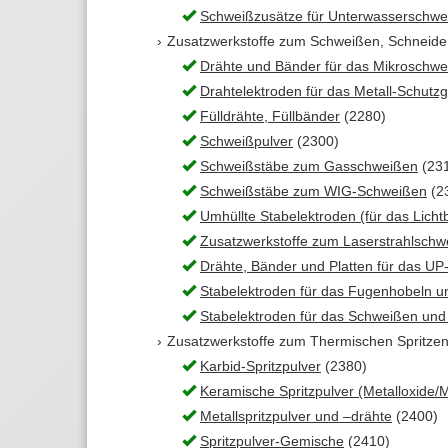
Schweißzusätze für Unterwasserschwe
Zusatzwerkstoffe zum Schweißen, Schneiden 
Drähte und Bänder für das Mikroschw
Drahtelektroden für das Metall-Schut
Fülldrähte, Füllbänder
(2280)
Schweißpulver
(2300)
Schweißstäbe zum Gasschweißen
(23
Schweißstäbe zum WIG-Schweißen
(2
Umhüllte Stabelektroden (für das Lic
Zusatzwerkstoffe zum Laserstrahlschw
Drähte, Bänder und Platten für das U
Stabelektroden für das Fugenhobeln 
Stabelektroden für das Schweißen und
Zusatzwerkstoffe zum Thermischen Spritzen 
Karbid-Spritzpulver
(2380)
Keramische Spritzpulver (Metalloxide/Me
Metallspritzpulver und –drähte
(2400)
Spritzpulver-Gemische
(2410)