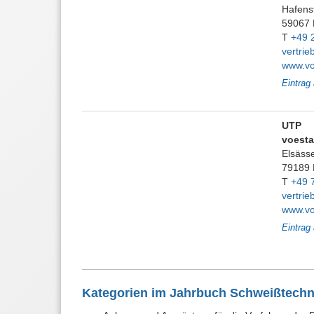
Hafens
59067
T
+49 
vertri
www.vo
Eintrag
UTP
voesta
Elsässe
79189 
T
+49 
vertri
www.vo
Eintrag
Kategorien im Jahrbuch Schweißtechn