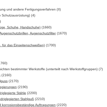
ng und andere Fertigungsverfahren (II)
e Schutzausrüstung) (4)
)
züge, Schuhe, Handschuhe)
(1660)
ugenschutzbrillen, Augenschutzfilter
(1670)
. für das Einseitenschweißen)
(1700)
1760)
hten bestimmter Werkstoffe (unterteilt nach Werkstoffgruppen) (7)
e
(2160)
lguss
(2170)
Legierungen
(2190)
riglegierte Stähle
(2200)
driglegierten Stahlguß
(2210)
d korrosionsbeständige Auftragungen
(2220)