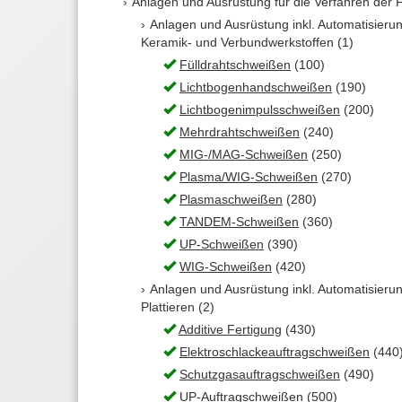
Anlagen und Ausrüstung für die Verfahren der F
Anlagen und Ausrüstung inkl. Automatisieru
Keramik- und Verbundwerkstoffen (1)
Fülldrahtschweißen
(100)
Lichtbogenhandschweißen
(190)
Lichtbogenimpulsschweißen
(200)
Mehrdrahtschweißen
(240)
MIG-/MAG-Schweißen
(250)
Plasma/WIG-Schweißen
(270)
Plasmaschweißen
(280)
TANDEM-Schweißen
(360)
UP-Schweißen
(390)
WIG-Schweißen
(420)
Anlagen und Ausrüstung inkl. Automatisieru
Plattieren (2)
Additive Fertigung
(430)
Elektroschlackeauftragschweißen
(440
Schutzgasauftragschweißen
(490)
UP-Auftragschweißen
(500)