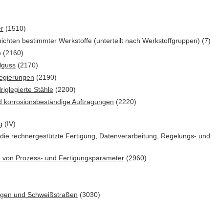
er
(1510)
hten bestimmter Werkstoffe (unterteilt nach Werkstoffgruppen) (7)
e
(2160)
lguss
(2170)
Legierungen
(2190)
riglegierte Stähle
(2200)
d korrosionsbeständige Auftragungen
(2220)
 (IV)
die rechnergestützte Fertigung, Datenverarbeitung, Regelungs- und
en von Prozess- und Fertigungsparameter
(2960)
nlagen und Schweißstraßen
(3030)