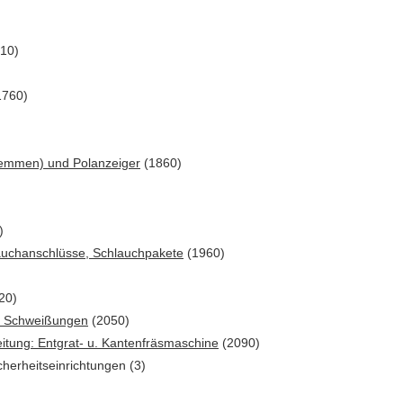
10)
1760)
lemmen) und Polanzeiger
(1860)
)
auchanschlüsse, Schlauchpakete
(1960)
20)
ür Schweißungen
(2050)
itung: Entgrat- u. Kantenfräsmaschine
(2090)
cherheitseinrichtungen (3)