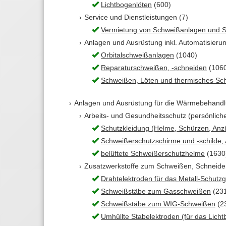
Lichtbogenlöten
(600)
Service und Dienstleistungen (7)
Vermietung von Schweißanlagen und 
Anlagen und Ausrüstung inkl. Automatisieru
Orbitalschweißanlagen
(1040)
Reparaturschweißen, -schneiden
(106
Schweißen, Löten und thermisches Sc
Anlagen und Ausrüstung für die Wärmebehandlu
Arbeits- und Gesundheitsschutz (persönlich
Schutzkleidung (Helme, Schürzen, An
Schweißerschutzschirme und -schilde, A
belüftete Schweißerschutzhelme
(1630
Zusatzwerkstoffe zum Schweißen, Schneiden 
Drahtelektroden für das Metall-Schut
Schweißstäbe zum Gasschweißen
(23
Schweißstäbe zum WIG-Schweißen
(2
Umhüllte Stabelektroden (für das Lic