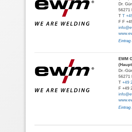
Dr. Gü
56271
T
T +49
F F +4
info@
www.e
Eintrag
EWM 
(Haupt
Dr.-Gü
56271
T
+49 
F +49 
info@
www.e
Eintrag