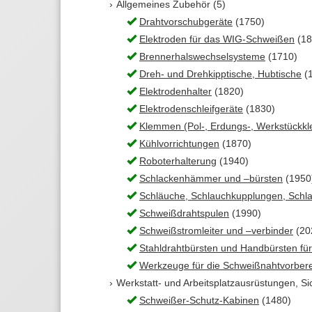
Allgemeines Zubehör (5)
Drahtvorschubgeräte
(1750)
Elektroden für das WIG-Schweißen
(18
Brennerhalswechselsysteme
(1710)
Dreh- und Drehkipptische, Hubtische
(
Elektrodenhalter
(1820)
Elektrodenschleifgeräte
(1830)
Klemmen (Pol-, Erdungs-, Werkstückk
Kühlvorrichtungen
(1870)
Roboterhalterung
(1940)
Schlackenhämmer und –bürsten
(1950
Schläuche, Schlauchkupplungen, Schl
Schweißdrahtspulen
(1990)
Schweißstromleiter und –verbinder
(20
Stahldrahtbürsten und Handbürsten f
Werkzeuge für die Schweißnahtvorbere
Werkstatt- und Arbeitsplatzausrüstungen, Si
Schweißer-Schutz-Kabinen
(1480)