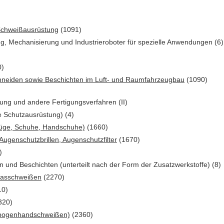
Schweißausrüstung
(1091)
ng, Mechanisierung und Industrieroboter für spezielle Anwendungen (6)
0)
hneiden sowie Beschichten im Luft- und Raumfahrzeugbau
(1090)
ng und andere Fertigungsverfahren (II)
e Schutzausrüstung) (4)
züge, Schuhe, Handschuhe)
(1660)
ugenschutzbrillen, Augenschutzfilter
(1670)
)
und Beschichten (unterteilt nach der Form der Zusatzwerkstoffe) (8)
zgasschweißen
(2270)
10)
320)
htbogenhandschweißen)
(2360)